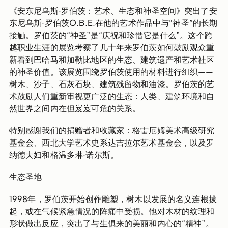
《安东尼乌斯·罗伯茨：艺术、生态和神圣空间》突出了安
东尼乌斯·罗伯茨O.B.E.在他的艺术作品中与“神圣”的长期
接触。罗伯茨的“神圣”是“庆祝和珍惜它是什么”。这个跨
越职业生涯的展览考察了几十年来罗伯茨如何鼓励观众重
新看到巴哈马和加勒比地区的生态、建筑遗产和艺术社区
的神圣价值。该展览围绕罗伯茨使用的材料进行组织——
树木、沙子、石灰石块、建筑残留物和油漆。罗伯茨的艺
术鼓励人们重新审视更广泛的生态：人类、建筑环境和自
然世界之间内在但岌岌可危的关系。
特别感谢我们的捐赠者和收藏家：格雷厄姆美术高级研究
基金会、西北大学艺术史系达吉拉尔艺术基金会，以及罗
纳德夫妇和格温多琳·诺尔斯。
生态圣地
1998年，罗伯茨开始创作雕塑，树木以发展的名义连根拔
起，或在气候紧急情况的阵痛中受损。他对木材的纹理和
形状做出反应，突出了与生俱来的美丽和内心的“精神”。