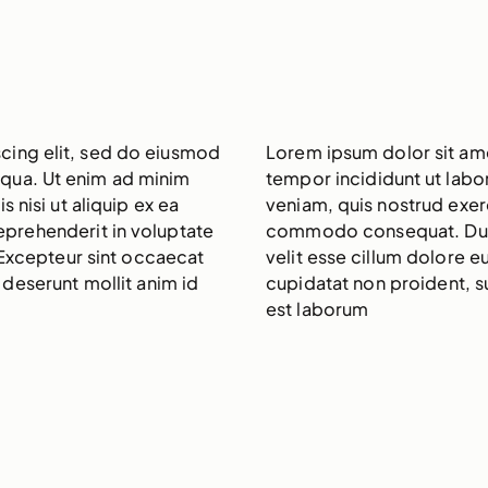
cing elit, sed do eiusmod
Lorem ipsum dolor sit ame
iqua. Ut enim ad minim
tempor incididunt ut labo
 nisi ut aliquip ex ea
veniam, quis nostrud exerc
eprehenderit in voluptate
commodo consequat. Duis a
. Excepteur sint occaecat
velit esse cillum dolore e
 deserunt mollit anim id
cupidatat non proident, su
est laborum